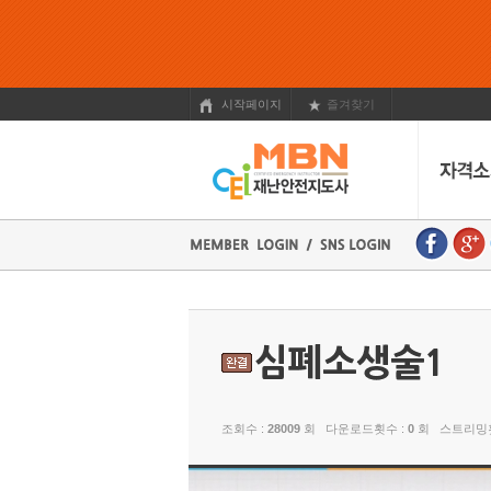
시작페이지
즐겨찾기
조회수 :
28009
회 다운로드횟수 :
0
회 스트리밍횟