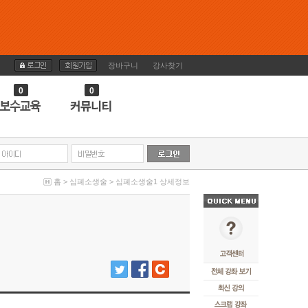
장바구니
강사찾기
0
0
홈
>
심폐소생술
>
심폐소생술1 상세정보