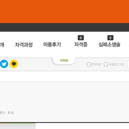
0
0
ID저장
자동로그인
수 :
5
회