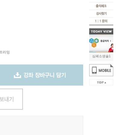
스트리밍
심폐소생술1