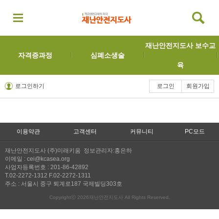
재난안전지도사 보수교
자격증과정
심폐소생술
육
로그인하기
로그인
회원가입
이용약관
고객센터
커뮤니티
PC모드
재난안전지도사 (주)미래키움 정보관리자:홍은하
이메일 : cei@kcasea.org
사업자등록번호 : 201-86-42892
T.02-2272-1312 F.02-2272-1311
주소 : 서울시 중구 퇴계로187 국제빌딩303호
Copyrightⓒ 2026재난안전지도사 All Rights Reserved.