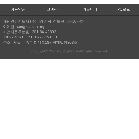
이용약관
고객센터
커뮤니티
PC모드
재난안전지도사 (주)미래키움 정보관리자:홍은하
이메일 : cei@kcasea.org
사업자등록번호 : 201-86-42892
T.02-2272-1312 F.02-2272-1311
주소 : 서울시 중구 퇴계로187 국제빌딩303호
Copyrightⓒ 2026재난안전지도사 All Rights Reserved.