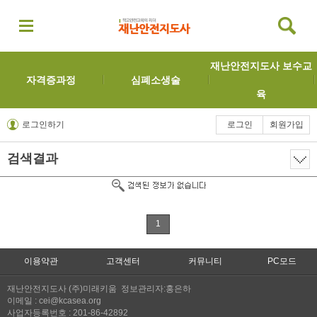
재난안전지도사 보수교
자격증과정
심폐소생술
육
로그인하기
로그인
회원가입
검색결과
1
이용약관
고객센터
커뮤니티
PC모드
재난안전지도사 (주)미래키움 정보관리자:홍은하
이메일 : cei@kcasea.org
사업자등록번호 : 201-86-42892